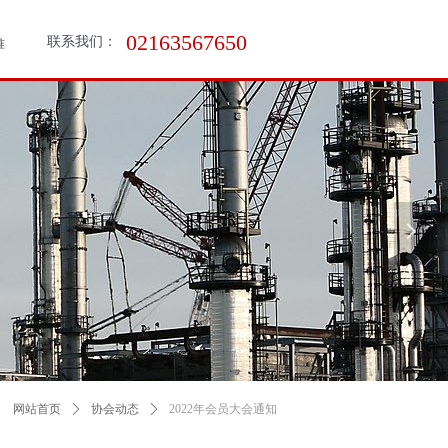
02163567650
联系我们：
准
넲
网站首页
ꄲ
协会动态
ꄲ
2022年会员大会通知