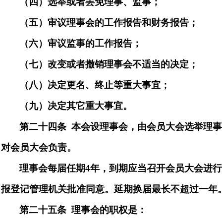
（
四
）选举或者罢免理事、监事；
（
五
）审议理事会的工作报告和财务报告；
（
六
）审议监事的工作报告；
（
七
）改变或者撤销理事会不适当的决定；
（
八
）决定更名、终止等重大事宜；
（
九
）决定其它重大事宜。
第二十四
条
本会设理事会，由会员大会选举理
对会员大会负责。
理事会
每届
任期
4
年，到期应当召开会员大会进
报登记管理机关批准同意。延期换届
最长
不超过一年
第二十五条
理事会的职权是：