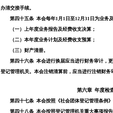
办清交接手续。
第四十
五
条
本会每
年
1
月
1
日
至
1
2
月
3
1
日为业务
（一）上年度业务报告及经费收支决算；
（二）本年度业务计划及经费收支预算；
（三）财产清册。
第四十
六
条
本会进行换届应当进行财务审计，
登记管理机关。本会注销清算前，应当进行
注销
财务
第六
章
年度检
第
四十七
条
本会按照《社会团体登记管理条例
第
四十八
条
本会按照登记管理机关重大事项报